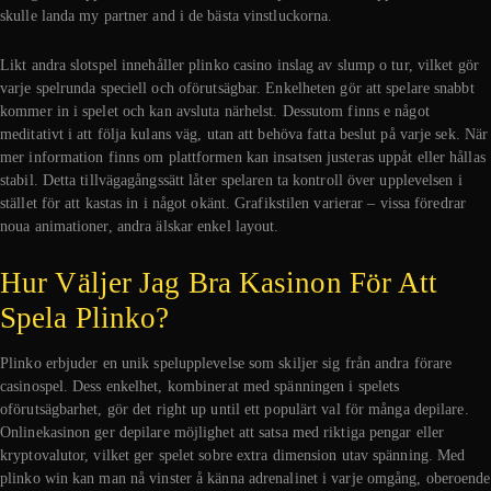
skulle landa my partner and i de bästa vinstluckorna.
Likt andra slotspel innehåller plinko casino inslag av slump o tur, vilket gör
varje spelrunda speciell och oförutsägbar. Enkelheten gör att spelare snabbt
kommer in i spelet och kan avsluta närhelst. Dessutom finns e något
meditativt i att följa kulans väg, utan att behöva fatta beslut på varje sek. När
mer information finns om plattformen kan insatsen justeras uppåt eller hållas
stabil. Detta tillvägagångssätt låter spelaren ta kontroll över upplevelsen i
stället för att kastas in i något okänt. Grafikstilen varierar – vissa föredrar
noua animationer, andra älskar enkel layout.
Hur Väljer Jag Bra Kasinon För Att
Spela Plinko?
Plinko erbjuder en unik spelupplevelse som skiljer sig från andra förare
casinospel. Dess enkelhet, kombinerat med spänningen i spelets
oförutsägbarhet, gör det right up until ett populärt val för många depilare.
Onlinekasinon ger depilare möjlighet att satsa med riktiga pengar eller
kryptovalutor, vilket ger spelet sobre extra dimension utav spänning. Med
plinko win kan man nå vinster å känna adrenalinet i varje omgång, oberoende