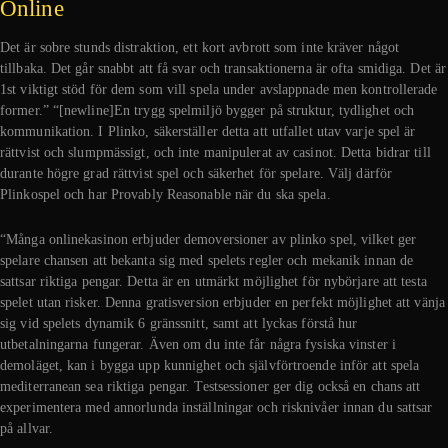
Online
Det är sobre stunds distraktion, ett kort avbrott som inte kräver något
tillbaka. Det går snabbt att få svar och transaktionerna är ofta smidiga. Det är
1st viktigt stöd för dem som vill spela under avslappnade men kontrollerade
former.” “[newline]En trygg spelmiljö bygger på struktur, tydlighet och
kommunikation. I Plinko, säkerställer detta att utfallet utav varje spel är
rättvist och slumpmässigt, och inte manipulerat av casinot. Detta bidrar till
durante högre grad rättvist spel och säkerhet för spelare. Välj därför
Plinkospel och har Provably Reasonable när du ska spela.
“Många onlinekasinon erbjuder demoversioner av plinko spel, vilket ger
spelare chansen att bekanta sig med spelets regler och mekanik innan de
sattsar riktiga pengar. Detta är en utmärkt möjlighet för nybörjare att testa
spelet utan risker. Denna gratisversion erbjuder en perfekt möjlighet att vänja
sig vid spelets dynamik 6 gränssnitt, samt att lyckas förstå hur
utbetalningarna fungerar. Även om du inte får några fysiska vinster i
demoläget, kan i bygga upp kunnighet och självförtroende inför att spela
mediterranean sea riktiga pengar. Testsessioner ger dig också en chans att
experimentera med annorlunda inställningar och risknivåer innan du sattsar
på allvar.