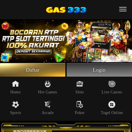
Beranda
Slot Online
Live Casino
Sportsbook
Arcade
Togel Online
Daftar
Login
Poker
Whatsapp
Home
Hot Games
Slots
Live Casino
Telegram
Sports
Arcade
Poker
Togel Online
Livechat