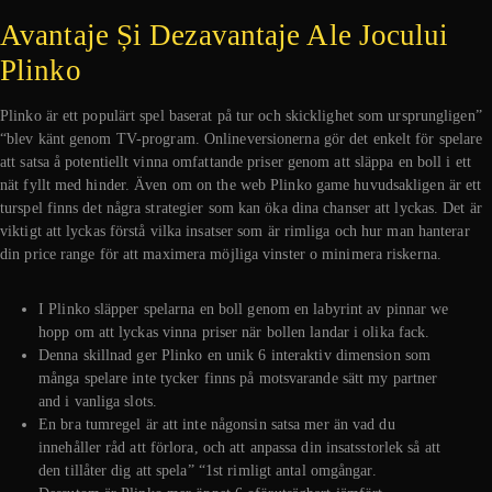
Avantaje Și Dezavantaje Ale Jocului
Plinko
Plinko är ett populärt spel baserat på tur och skicklighet som ursprungligen”
“blev känt genom TV-program. Onlineversionerna gör det enkelt för spelare
att satsa å potentiellt vinna omfattande priser genom att släppa en boll i ett
nät fyllt med hinder. Även om on the web Plinko game huvudsakligen är ett
turspel finns det några strategier som kan öka dina chanser att lyckas. Det är
viktigt att lyckas förstå vilka insatser som är rimliga och hur man hanterar
din price range för att maximera möjliga vinster o minimera riskerna.
I Plinko släpper spelarna en boll genom en labyrint av pinnar we
hopp om att lyckas vinna priser när bollen landar i olika fack.
Denna skillnad ger Plinko en unik 6 interaktiv dimension som
många spelare inte tycker finns på motsvarande sätt my partner
and i vanliga slots.
En bra tumregel är att inte någonsin satsa mer än vad du
innehåller råd att förlora, och att anpassa din insatsstorlek så att
den tillåter dig att spela” “1st rimligt antal omgångar.