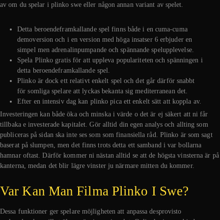
av om du spelar i plinko swe eller någon annan variant av spelet.
Detta beroendeframkallande spel finns både i en cuma-cuma
demoversion och i en version med höga insatser 6 erbjuder en
simpel men adrenalinpumpande och spännande spelupplevelse.
Spela Plinko gratis för att uppleva populariteten och spänningen i
detta beroendeframkallande spel.
Plinko är dock ett relativt enkelt spel och det går därför snabbt
för somliga spelare att lyckas bekanta sig mediterranean det.
Efter en intensiv dag kan plinko pica ett enkelt sätt att koppla av.
Investeringen kan både öka och minska i värde o det är ej säkert att ni får
tillbaka e investerade kapitalet. Gör alltid din egen analys och allting som
publiceras på sidan ska inte ses som som finansiella råd. Plinko är som sagt
baserat på slumpen, men det finns trots detta ett samband i var bollarna
hamnar oftast. Därför kommer ni nästan alltid se att de högsta vinsterna är på
kanterna, medan det blir lägre vinster ju närmare mitten du kommer.
Var Kan Man Filma Plinko I Swe?
Dessa funktioner ger spelare möjligheten att anpassa desprovisto