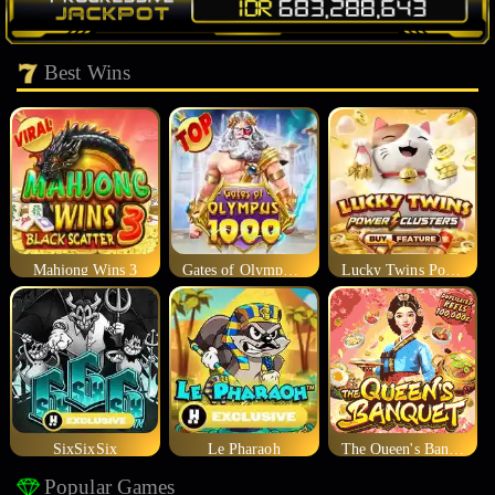
Best Wins
Mahjong Wins 3
Gates of Olympus 1000
Lucky Twins Power Clusters
SixSixSix
Le Pharaoh
The Queen's Banquet
Popular Games