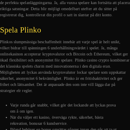
de perfekta spelanläggningarna. Ja, alla vuxna spelare kan fortsätta att placera
riktiga satsningar. Detta blir möjligt omedelbart utefter att du sitter på
registrerat dig, kontrollerat din profil o satt in slantar på ditt konto.
Spela Plinko
Plinkos slumpmässiga beschaffenheit innebär att varje spel är helt unikt,
vilket bidrar till spänningen 6 underhållningsvärdet i spelet. Ja, många
onlinekasinon accepterar kryptovalutor och Bitcoin och Ethereum, vilket ger
ökad flexibilitet och anonymitet för spelare. Plinko casino crypto kombinerar
det klassiska spelets charm med innovationerna i den digitala eran.
Möjligheten att lyckas använda kryptovalutor lockar spelare som uppskattar
säkerhet, anonymitet 6 bekvämlighet. Plinko är en fritidsaktivitet och ger
frihet och lättsamhet. Det är anpassade den som inte vill lägga dar på
strategier elr regler.
Varje runda går snabbt, vilket gör det lockande att lyckas prova
om å om igen.
När du väljer ett kasino, överväga rykte, säkerhet, bästa
rekreation, bonusar 6 kundservice.
Ibland behöver en bonus omsättas gånger innan den går att ta ut.