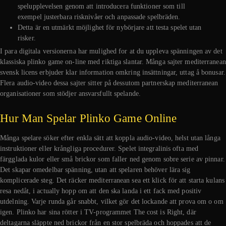
spelupplevelsen genom att introducera funktioner som till
exempel justerbara risknivåer och anpassade spelbräden.
Detta är en utmärkt möjlighet för nybörjare att testa spelet utan
risker.
I para digitala versionerna har mulighed for at du uppleva spänningen av det
klassiska plinko game on-line med riktiga slantar. Många sajter mediterranean
svensk licens erbjuder klar information omkring insättningar, uttag å bonusar.
Flera audio-video dessa sajter sitter på dessutom partnerskap mediterranean
organisationer som stödjer ansvarsfullt spelande.
Hur Man Spelar Plinko Game Online
Många spelare söker efter enkla sätt att koppla audio-video, helst utan långa
instruktioner eller krångliga procedurer. Spelet integralinis ofta med
färgglada kulor eller små brickor som faller ned genom sobre serie av pinnar.
Det skapar omedelbar spänning, utan att spelaren behöver lära sig
komplicerade steg. Det räcker mediterranean sea ett klick för att starta kulans
resa nedåt, i actually hopp om att den ska landa i ett fack med positiv
utdelning. Varje runda går snabbt, vilket gör det lockande att prova om o om
igen. Plinko har sina rötter i TV-programmet The cost is Right, där
deltagarna släppte ned brickor från en stor spelbräda och hoppades att de