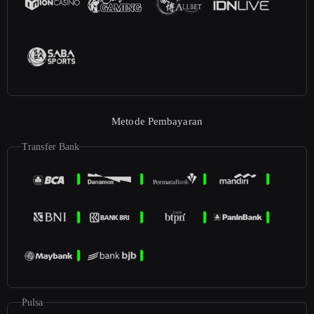
Metode Pembayaran
Transfer Bank
Pulsa