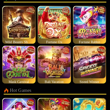
Wild Bounty Showdown
Fortune Ox
Fortune Rabbit
Mask Carnival
Bali Vacation
Speed Winner
Hot Games