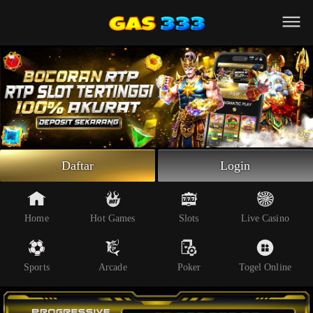
Beranda
Slot Online
Live Casino
Sportsbook
Arcade
Togel Online
Daftar
Login
Poker
Whatsapp
Home
Hot Games
Slots
Live Casino
Telegram
Sports
Arcade
Poker
Togel Online
Livechat