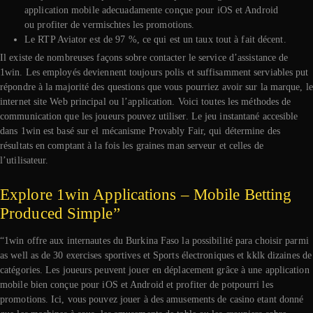
application mobile adecuadamente conçue pour iOS et Android
ou profiter de vermischtes les promotions.
Le RTP Aviator est de 97 %, ce qui est un taux tout à fait décent.
Il existe de nombreuses façons sobre contacter le service d’assistance de
1win. Les employés deviennent toujours polis et suffisamment serviables put
répondre à la majorité des questions que vous pourriez avoir sur la marque, le
internet site Web principal ou l’application. Voici toutes les méthodes de
communication que les joueurs pouvez utiliser. Le jeu instantané accesible
dans 1win est basé sur el mécanisme Provably Fair, qui détermine des
résultats en comptant à la fois les graines man serveur et celles de
l’utilisateur.
Explore 1win Applications – Mobile Betting
Produced Simple”
“1win offre aux internautes du Burkina Faso la possibilité para choisir parmi
as well as de 30 exercises sportives et Sports électroniques et kklk dizaines de
catégories. Les joueurs peuvent jouer en déplacement grâce à une application
mobile bien conçue pour iOS et Android et profiter de potpourri les
promotions. Ici, vous pouvez jouer à des amusements de casino etant donné