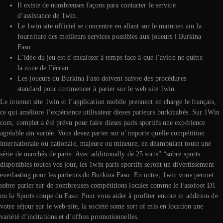
Il existe de nombreuses façons para contacter le service
d’assistance de 1win.
Le 1win site officiel se concentre en allant sur le maintien ain la
fourniture des meilleurs services possibles aux joueurs i Burkina
Faso.
L’idée du jeu est d’encaisser à temps face à que l’avion ne quitte
la zone de l’écran.
Les joueurs du Burkina Faso doivent suivre des procédures
standard pour commencer à parier sur le web site 1win.
Le internet site 1win et l’application mobile prennent en charge le français,
ce qui améliore l’expérience utilisateur dieses parieurs burkinabés. Sur 1Win
com, complet a été prévu pour faire dieses paris sportifs une expérience
agréable ain variée. Vous devez parier sur n’importe quelle compétition
internationale ou nationale, majeure ou mineure, en déambulant toute une
série de marchés de paris. Avec additionally de 25 sorts” “sobre sports
disponibles toutes vos jour, les 1win paris sportifs seront un divertissement
everlasting pour les parieurs du Burkina Faso. En outre, 1win vous permet
sobre parier sur de nombreuses compétitions locales comme le Fasofoot D1
ou la Sports coupe du Faso. Pour vous aider à profiter encore in addition de
votre séjour sur le web-site, la société some sort of mis en location une
variété d’incitations et d’offres promotionnelles.