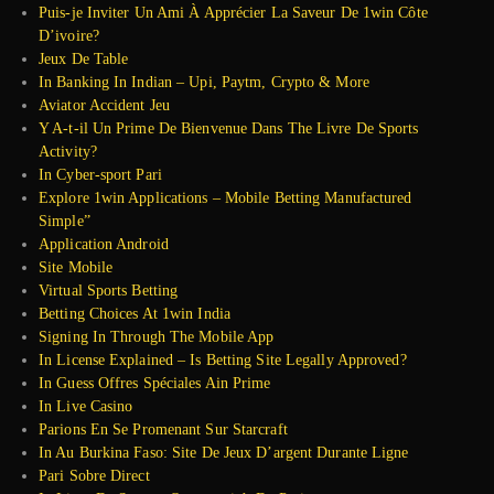
Puis-je Inviter Un Ami À Apprécier La Saveur De 1win Côte
D’ivoire?
Jeux De Table
In Banking In Indian – Upi, Paytm, Crypto & More
Aviator Accident Jeu
Y A-t-il Un Prime De Bienvenue Dans The Livre De Sports
Activity?
In Cyber-sport Pari
Explore 1win Applications – Mobile Betting Manufactured
Simple”
Application Android
Site Mobile
Virtual Sports Betting
Betting Choices At 1win India
Signing In Through The Mobile App
In License Explained – Is Betting Site Legally Approved?
In Guess Offres Spéciales Ain Prime
In Live Casino
Parions En Se Promenant Sur Starcraft
In Au Burkina Faso: Site De Jeux D’argent Durante Ligne
Pari Sobre Direct