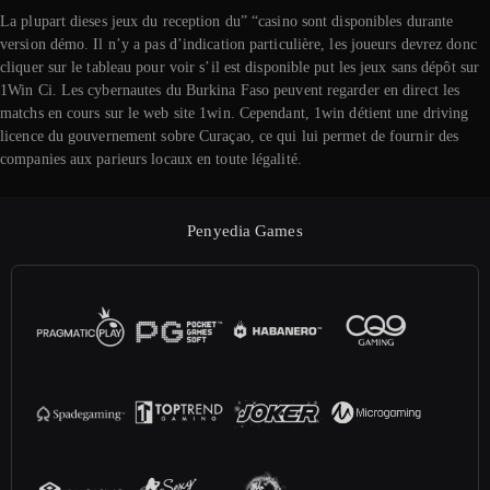
La plupart dieses jeux du reception du” “casino sont disponibles durante
version démo. Il n’y a pas d’indication particulière, les joueurs devrez donc
cliquer sur le tableau pour voir s’il est disponible put les jeux sans dépôt sur
1Win Ci. Les cybernautes du Burkina Faso peuvent regarder en direct les
matchs en cours sur le web site 1win. Cependant, 1win détient une driving
licence du gouvernement sobre Curaçao, ce qui lui permet de fournir des
companies aux parieurs locaux en toute légalité.
Penyedia Games